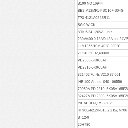
B100 NO 16944
BES M12MF1-PSC10F-S04G
TP3-4121A024SR11
SG 0 W-CK
NTK 5/24 120VA，in：
230V/400 0.78A/0.43A out:24V
LLM1356/10M-40°C-300°C
ZGS10,50HZ,400VA
PD2303-5K0/J5AF
PD2310-5K0/J5AF
321402 Fb.Nr. V210 37 001
IHE 100 Art.-no. 040 - 06556
79959A PD 2310- 5K05A165FZ
82427A PD 2303- 5K05A165FZ
INCADUO-QRS-230V
RF90L/4/2.2K-B16,2.2 kw, Nr.0
BT12-9
20H780