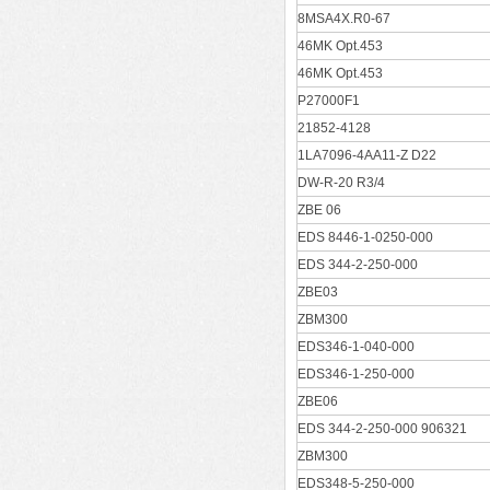
8MSA4X.R0-67
46MK Opt.453
46MK Opt.453
P27000F1
21852-4128
1LA7096-4AA11-Z D22
DW-R-20 R3/4
ZBE 06
EDS 8446-1-0250-000
EDS 344-2-250-000
ZBE03
ZBM300
EDS346-1-040-000
EDS346-1-250-000
ZBE06
EDS 344-2-250-000 906321
ZBM300
EDS348-5-250-000