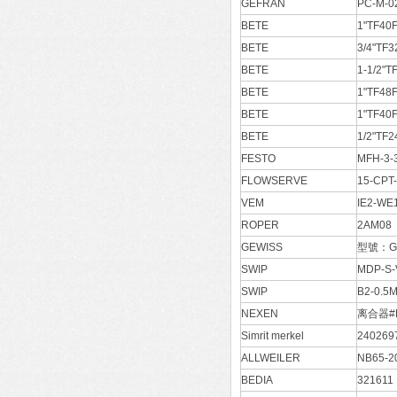
GEFRAN
PC-M-0
BETE
1"TF40
BETE
3/4"TF
BETE
1-1/2"
BETE
1"TF48
BETE
1"TF40
BETE
1/2"TF
FESTO
MFH-3
FLOWSERVE
15-CPT
VEM
IE2-WE
ROPER
2AM08
GEWISS
型號：GW
SWIP
MDP-S
SWIP
B2-0.
NEXEN
离合器#M
Simrit merkel
24026
ALLWEILER
NB65-2
BEDIA
321611