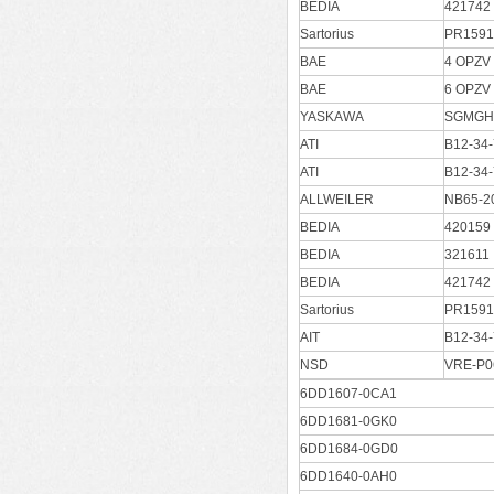
BEDIA
421742
Sartorius
PR1591
BAE
4 OPZV
BAE
6 OPZV
YASKAWA
SGMGH
ATI
B12-34-
ATI
B12-34-
ALLWEILER
NB65-2
BEDIA
420159
BEDIA
321611
BEDIA
421742
Sartorius
PR1591
AIT
B12-34-
NSD
VRE-P
6DD1607-0CA1
6DD1681-0GK0
6DD1684-0GD0
6DD1640-0AH0