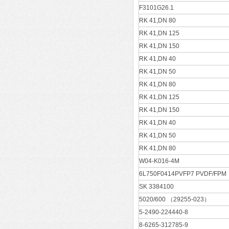
F3101G26.1
RK 41,DN 80
RK 41,DN 125
RK 41,DN 150
RK 41,DN 40
RK 41,DN 50
RK 41,DN 80
RK 41,DN 125
RK 41,DN 150
RK 41,DN 40
RK 41,DN 50
RK 41,DN 80
W04-K016-4M
6L750F0414PVFP7 PVDF/FPM
SK 3384100
5020/600 （29255-023）
5-2490-224440-8
8-6265-312785-9