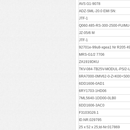
AVS G1-9078
ADZ-SML-20.0 EMI SN:
JTF-1
Q060.485-RS-300-2500-FU/MU
JZ-05/6 M
JTF-1
92701e-99u8-xgea1 Nr R205 4
MRS-G1/2 7706
ZA1919DKU
TKV-084-TB25V-MODUL-PS/2-
6RA7000-0MV62-0-Z=K00+S00
6DD1606-0AD1
6RY1703-1HD06
7ML5640-1DD00-0LB0
6DD1606-3AC0
F3103G26.1
ID.NR.029795
25 x 52 x 25;Id-Nr:017869