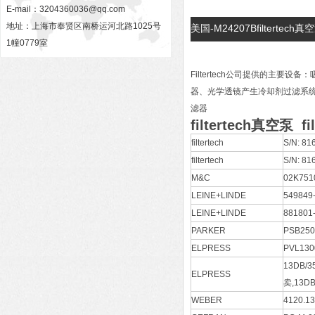
E-mail：
3204360036@qq.com
地址：上海市奉贤区南桥运河北路1025号
美国-M24207Bfilterte
1幢0779室
Filtertech公司提供的主
器、光学透镜产生冷却剂过滤系
滤器
filtertech真空泵
f
filtertech
S/N: 8
filtertech
S/N: 8
M&C
02K751
LEINE+LINDE
54984
LEINE+LINDE
881801
PARKER
PSB250
ELPRESS
PVL13
13DB/3
ELPRESS
卖,13DB
WEBER
4120.13