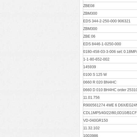
ZBE08
ZBM300
EDS 344-2-250-000 906321
ZBM300
ZBE 06
EDS 8446-1-0250-000
0180-458-03-3-006 set: 0.18MP
1-1-80-652-002
145939
0100 S 125 W
0660 R 020 BN4HC
0660 D 010 BH4HC order 2531
11.01.756
R900561274 4WE 6 D6X/EG24
CDL1MP5/40/22/80,0D10/B1
VD-040GR150
11.32.102
1003986