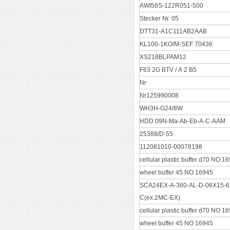
AWI58S-122R051-500
Stecker Nr. 05
DTT31-A1C111AB2AAB
KL100-1KO/M-SEF 70436
XS218BLPAM12
F63 2G BTV / A 2 B5
Nr
Nr125990008
WH3H-G24/8W
HDD 09N-Ma-Ab-Eb-A-C-AAM
25388/D-55
112081010-00078198
cellular plastic buffer d70 NO 1
wheel buffer 45 NO 16945
SCA24EX-A-360-AL-D-06X15-67
C(ex.2MC-EX)
cellular plastic buffer d70 NO 1
wheel buffer 45 NO 16945