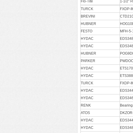
Flo-Tite
1-1/2”
TURCK
FXDP-I
BREVINI
CTD210
HUBNER
HOG10
FESTO
MFH-5-
HYDAC
EDS348
HYDAC
EDS348
HUBNER
POG9D
PARKER
PWDOO
HYDAC
ETS170
HYDAC
ETS388
TURCK
FXDP-I
HYDAC
EDS344
HYDAC
EDS346
RENK
Bearing
ATOS
DKZOR-
HYDAC
EDS344
HYDAC
EDS348