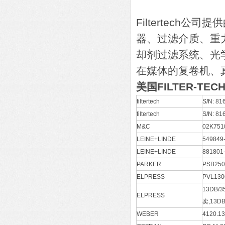
Filtertech
器、过滤介质、重
却剂过滤系统、光
在媒体的复卷机、
美国
FILTER-TEC
filtertech
S/N: 8
filtertech
S/N: 8
M&C
02K751
LEINE+LINDE
54984
LEINE+LINDE
881801
PARKER
PSB25
ELPRESS
PVL13
13DB/3
ELPRESS
卖,13DB
WEBER
4120.13