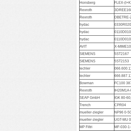
Honsberg
FLEX-(I+K
Rexroth
3DREE16
Rexroth
DBETRE-
hydac
0330R02
hydac
0110D01
hydac
0110D01
AVIT
X-MIME1
SIEMENS
5ST2167
SIEMENS
5ST2153
lechler
066.600.1
lechler
666.887.1
Bowman
FC100 38
Rexroth
IH20M1A-
SEAP GmbH
IGK 80-60
Trench
CPR04
mueller-ziegler
NP96 0-5
mueller-ziegler
UGT-MU 0
MP Filtri
MF-030-1