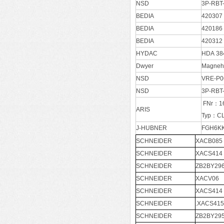
NSD
3P-RBT
BEDIA
420307
BEDIA
420186
BEDIA
420312
HYDAC
HDA 38
Dwyer
Magneh
NSD
VRE-P
NSD
3P-RBT
FNr：16
ARIS
Typ：C
J-HUBNER
FGH6K
SCHNEIDER
XACB085
SCHNEIDER
XACS414
SCHNEIDER
ZB2BY29
SCHNEIDER
XACV06
SCHNEIDER
XACS414
SCHNEIDER
.XACS415
SCHNEIDER
ZB2BY29