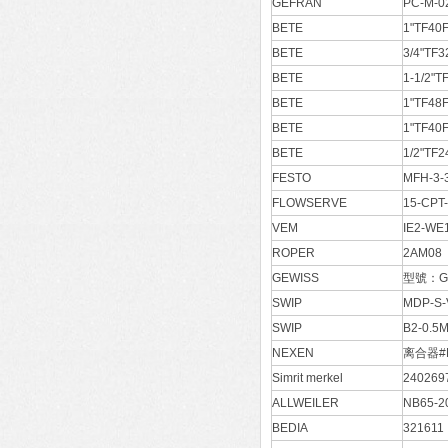
GEFRAN
PC-M-0
BETE
1"TF40
BETE
3/4"TF
BETE
1-1/2"
BETE
1"TF48
BETE
1"TF40
BETE
1/2"TF
FESTO
MFH-3
FLOWSERVE
15-CPT
VEM
IE2-WE
ROPER
2AM08
GEWISS
型號：G
SWIP
MDP-S
SWIP
B2-0.
NEXEN
离合器#M
Simrit merkel
24026
ALLWEILER
NB65-2
BEDIA
321611