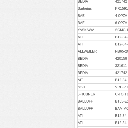
BEDIA
421742
Sartorius
PR1591
BAE
4 OPZV
BAE
6 OPZV
YASKAWA
SGMGH
ATI
B12-34
ATI
B12-34
ALLWEILER
NB65-2
BEDIA
420159
BEDIA
321611
BEDIA
421742
AIT
B12-34
NSD
VRE-P
J-HUBNER
C-FGH
BALLUFF
BTL5-E
BALLUFF
BAM MC
ATI
B12-34
ATI
B12-34