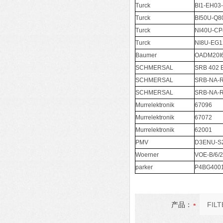
Turck
BI1-EH03
Turck
BI50U-Q8
Turck
NI40U-CP
Turck
NI8U-EG1
Baumer
OADM20I6
SCHMERSAL
SRB 402 
SCHMERSAL
SRB-NA-R
SCHMERSAL
SRB-NA-R
Murrelektronik
67096
Murrelektronik
67072
Murrelektronik
62001
PMV
D3ENU-S
Woerner
VOE-B/6/2/
parker
P4BG400
产品：