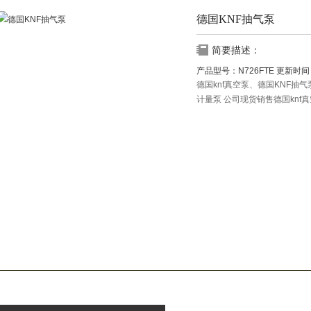
德国KNF抽气泵
简要描述：
产品型号：
N726FTE
更新时间
德国knf真空泵、德国KNF抽气泵
计量泵 公司现货销售德国knf真
体计量泵，knf抗化学腐蚀隔膜
品。