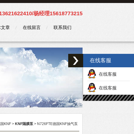
3621622410/杨经理15618773215
术文章
在线留言
联系我们
在线客服
在线客服
在线客服
国KNF
>
KNF隔膜泵
> N726FTE德国KNF抽气泵