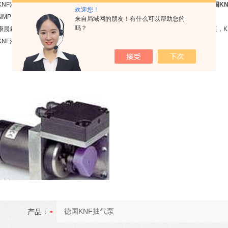
KNF液体计量泵 KNF主要型号： NMP 05 S,M，NMP 09 L,B，NMP 09 S B，
德国K
欢迎您！
NMP 15 S,M，NMP 015 L,B，NMS020 L，N87TTE，N860FTE FEM1.02
来自局域网的朋友！有什么可以帮助您的
吗？
康晨希优势提供德国KNF气体隔膜泵，KNF液体隔膜泵，KNF实验室便携式隔膜泵，K
KNF液体计量泵等系列产品。
产品：