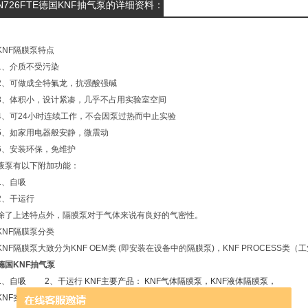
N726FTE德国KNF抽气泵的详细资料：
KNF隔膜泵特点
1、介质不受污染
2、可做成全特氟龙，抗强酸强碱
3、体积小，设计紧凑，几乎不占用实验室空间
4、可24小时连续工作，不会因泵过热而中止实验
5、如家用电器般安静，微震动
6、安装环保，免维护
液泵有以下附加功能：
1、自吸
2、干运行
除了上述特点外，隔膜泵对于气体来说有良好的气密性。
KNF隔膜泵分类
KNF隔膜泵大致分为KNF OEM类 (即安装在设备中的隔膜泵)，KNF PROCESS类
德国KNF抽气泵
1、自吸 2、干运行 KNF主要产品： KNF气体隔膜泵，KNF液体隔膜泵，
KNF实验室便携式隔膜泵，KNF工业流程泵，KNF真空泵，KNF压缩机，