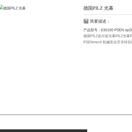
德国PILZ 光幕
简要描述：
产品型号：
630100 PSEN op
德国PILZ皮尔兹光幕PILZ光幕
PSENmech 机械安全开关
靠，他们在执行器上使用增强
锁的机械安全开关同样可以保