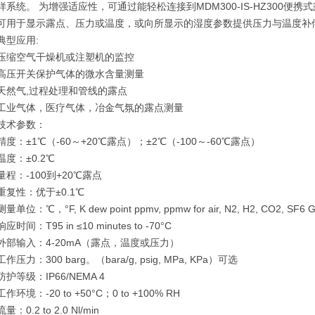
样系统。
为增强适应性，可通过能轻松连接到MDM300-IS-HZ300
可用于显示露点、压力或温度，或向所显示的湿度参数提供压力与温度补偿
典型应用
:
压缩空气干燥机或注塑机的监控
高压开关保护气体的微水含量测量
天然气
,
过程处理和管线的露点
工业气体，医疗气体，冶金气氛的露点测量
技术参数：
精度：±
1
℃（
-60
～
+20
℃露点）；±
2
℃（
-100
～
-60
℃露点）
温度：±
0.2
℃
量程：
-100
到
+20
℃露点
重复性：优于±
0.1
℃
测量单位：℃，°
F, K dew point ppmv, ppmw for air, N2, H2, CO2, SF6
响应时间：
T95 in
≤
10 minutes to -70
°
C
外部输入：
4-20mA
（露点，温度或压力）
工作压力：
300 barg
。（
bara/g, psig, MPa, KPa
）可选
防护等级：
IP66/NEMA 4
工作环境：
-20 to +50
°
C
；
0 to +100% RH
流量：
0.2 to 2.0 Nl/min