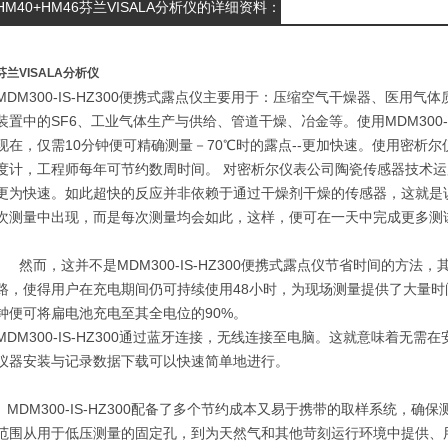
HM40+HM46芬兰VISALA分析仪的详细资料：
芬兰VISALA分析仪
MDM300-IS-HZ300便携式露点仪主要用于：压缩空气干燥器、医用
装置中的SF6、工业气体生产与供给、管道干燥、冶金等。
使用MDM300
现在，仅需10分钟便可精确测量－70℃时的露点--更加快速。使用密析尔仪表公
度计，工程师每年可节约数周时间。 对密析尔仪表公司陶瓷传感器技术运用的研
更为快速。如此超快的反应并非依赖于通过干燥剂干燥的传感器，这就是
次测量中出现，而是每次测量均会如此，这样，便可在一天中完成更多测
然而，这并不是MDM300-IS-HZ300便携式露点仪节省时间的方法
路，使得用户在充电期间仍可持续使用48小时，为现场测量提供了大量时
钟便可将扁电池充电至其全电位的90%。
MDM300-IS-HZ300通过蓝牙连接，无线连接至电脑。这就意味着无
仪器安装与记录数据下载可以快速简单地进行。
MDM300-IS-HZ300配备了多个节约成本又易于携带的取样系统，
范围从用于低压测量的固定孔，到为天然气和其他苛刻运行环境中提供、用于