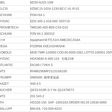
MEL
M250-NJ25-15M
ELCIS
I/Z59C15-1024-1230-BZ-C-VL-R-01
SCHUNK
PGN+64-1
HYDAC
EDS 345-1-016-000 :503719
PROVIBTECH
TM0180-A05-B05-C03-D10
SCHUNK
PZN 64-1 300310
E+H
liquiphant M FTL51H-AME2DC2G4A
VEGA
PSSR68.XXE1H2HKNAK
KOBOLD
MOD:TWR-120900 COD:00.0005.0361 LOTTO:100001 250
HYDAC
HDA3840-A-400-124 引线15米
ATLANTIC
EK180-I 7VKH S
MTS
RHM0290MP151S1G6100
TRUMPF
0985695 附带变送器
HAZET
440-4.5
BUCHER
QX33-010R-S-Y Nr.:Q12478573
MTS
201 543-2
ITH
HDS30-150 SAP -1004163 ORDER NO.34.10030-0060
BALLUFF
BNI-IOL-716-000-K023