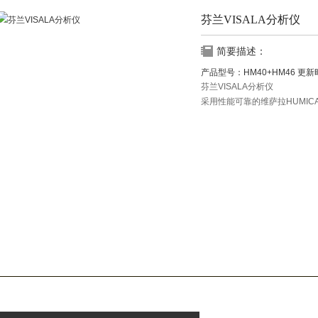
芬兰VISALA分析仪
简要描述：
产品型号：
HM40+HM46
更新
芬兰VISALA分析仪
采用性能可靠的维萨拉HUMICA
互换性测量探头HMP113可由
图形化显示何时测量值达到稳
设有保持按钮,可锁定屏幕,保存
支持10种语言的多语言用户界