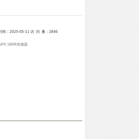
时间：
2025-05-11
访 问 量：
2846
P® 180R传感器
用户自己校准
定状态
读数
面