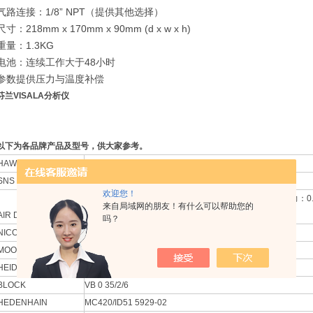
气路连接：
1/8
”
NPT
（提供其他选择）
尺寸：
218mm x 170mm x 90mm (d x w x h)
重量：
1.3KG
电池：连续工作大于
48
小时
参数提供压力与温度补偿
芬兰VISALA分析仪
以下为各品牌产品及型号，供大家参考。
HAWE
VB21-F-2-G 24
SNS
APU12*8-PZ/黑色
欢迎您！
R221-FV-AB2-AHK 230VAC 50HZ 流量 200L/H 入口压力：
来自局域网的朋友！有什么可以帮助您的
AIR DIMENSIONS
0.15 MPa
吗？
NICOPRESS
51-F2-850
MOOG
D664-Z4306/K/P05JXNF6VSX2-A
HEIDENHAIN
ID:376846-94
BLOCK
VB 0 35/2/6
HEDENHAIN
MC420/ID51 5929-02