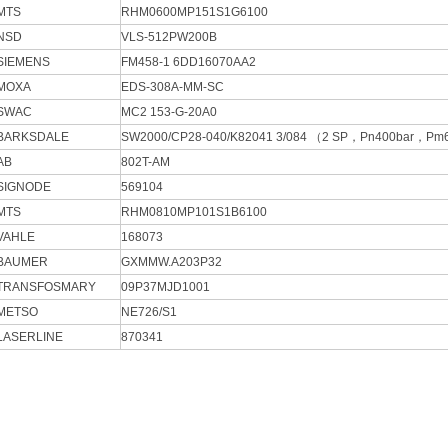
MTS
RHM0600MP151S1G6100
NSD
VLS-512PW200B
SIEMENS
FM458-1 6DD16070AA2
MOXA
EDS-308A-MM-SC
SWAC
MC2 153-G-20A0
BARKSDALE
SW2000/CP28-040/K82041 3/084 （2 SP，Pn400bar，Pm
AB
802T-AM
SIGNODE
569104
MTS
RHM0810MP101S1B6100
VAHLE
168073
BAUMER
GXMMW.A203P32
TRANSFOSMARY
09P37MJD1001
METSO
NE726/S1
LASERLINE
870341