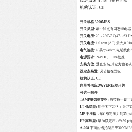
设定点调节:
调节扭在面板
机构认证:
CE
开关规格 3000MRS
开关类型
: 每个触点有固态继电器
开关电压
: 20～280VAC(47～63 Hz
开关电流
: 1.0 apm (AC) 最大,0.0
电气连接
: 18英寸(46cm)电缆线
电源要求:
24VDC, ±10%校准
安装方位:
垂直安装,其它方位咨
设定点装置:
调节扭在面板
机构认证:
CE
康晨希供应DWYER压差开关
可选—附件
TAMP增强型旋钮:
自带扳手键可
LT
低温型:
用于零下20℉（-6.67
MP 中压型:
增加额定压力到35 psig (
HP 高压型:
增加额定压力到80 psig (5
A-298
平面的铝托架用于3000MR/