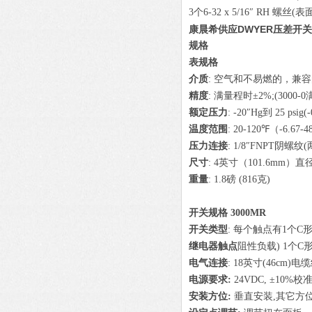
3个6-32 x 5/16″ RH 螺丝(
康晨希供应DWYER压差开关
规格
表规格
介质
:
空气和不易燃的，兼容
精度
: 满量程时±2%;(3000-
额定压力
: -20″Hg到 25 psig
温度范围
: 20-120℉（-6.67-
压力连接
: 1/8″FNPT阴螺
尺寸
: 4英寸（101.6mm）直径表盘
重量
: 1.8磅 (816克)
开关规格 3000MR
开关类型
: 每个触点有1个C形
继电器触点
阻性负载) 1个C形
电气连接
: 18英寸(46cm
电源要求:
24VDC, ±10%
校
安装方位:
垂直安装,其它方