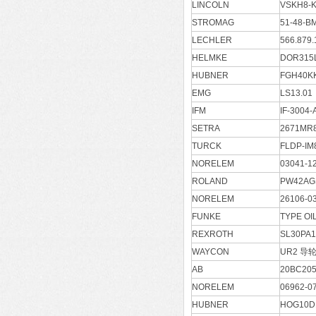
LINCOLN
VSKH8-
STROMAG
51-48-B
LECHLER
566.879.
HELMKE
DOR315L
HUBNER
FGH40KK
EMG
LS13.01
IFM
IF-3004
SETRA
2671MR
TURCK
FLDP-IM
NORELEM
03041-1
ROLAND
PW42AG
NORELEM
26106-0
FUNKE
TYPE OI
REXROTH
SL30PA1
WAYCON
UR2 导
AB
20BC20
NORELEM
06962-0
HUBNER
HOG10D1