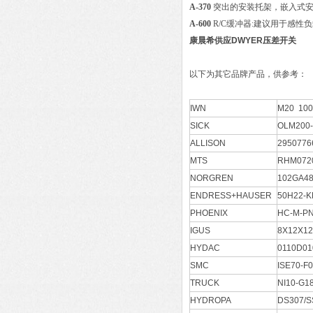
A-370
突出的安装托架，嵌入式安装
A-600
R/C缓冲器:建议用于感性负
康晨希供应DWYER压差开关
以下为其它品牌产品，供参考：
IWN
M20 10
SICK
OLM200-
ALLISON
2950776
MTS
RHM072
NORGREN
102GA4
ENDRESS+HAUSER
50H22-
PHOENIX
HC-M-PN
IGUS
8X12X12
HYDAC
0110D0
SMC
ISE70-F0
TRUCK
NI10-G1
HYDROPA
DS307/S