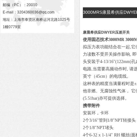
邮编（P.C）：20010
3000MRS康晨希供应DW
E-mail：
3204360036@qq.com
地址：上海市奉贤区南桥运河北路1025号
1幢0779室
康晨希供应DWYER压差开关
使用固态技术3000MR 3000MRS
拟压力表功能结合在一起,它们
力读数不受开关操作影响, 
头安装于4-13/16″(12
电路,当需要高频动作时, 请选
英寸（45cm）的电缆线。
这种表的精度当满量程时是±2
他非燃、无腐蚀性气体， 它们也可以用
(5.51bar)亦可提供选择。
携带附件
安装环，卡环
2个3/16″管到1/8″NPT转接头
2个1/8″NPT堵头
4个6-32 x 1-1/4″ RH 螺丝