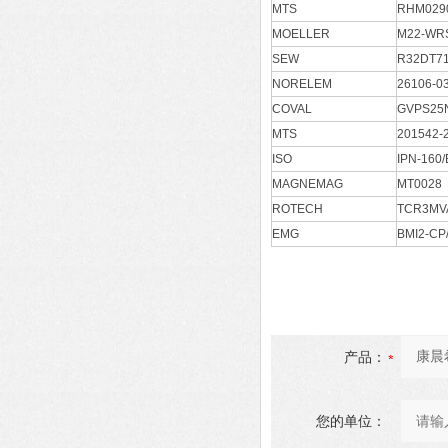
MTS
RHM029
MOELLER
M22-WR
SEW
R32DT7
NORELEM
26106-0
COVAL
GVPS25N
MTS
201542-
ISO
IPN-160/
MAGNEMAG
MT0028
ROTECH
TCR3M
EMG
BMI2-CP
产品：
您的单位：