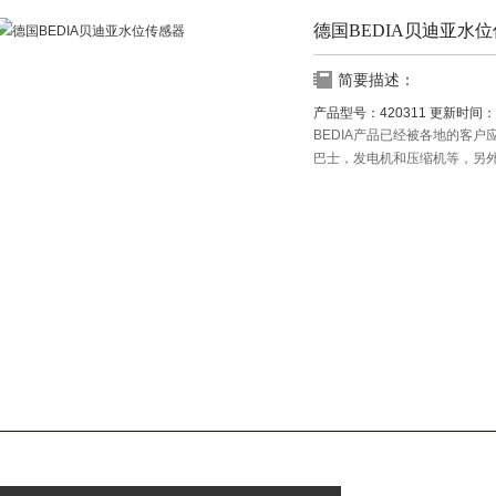
德国BEDIA贝迪亚水
简要描述：
产品型号：
420311
更新时间：
BEDIA产品已经被各地的客
巴士，发电机和压缩机等，另外
力，得到了十家船级社的评定
德国BEDIA贝迪亚水位传感器