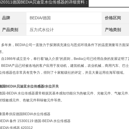
420311德国BEDIA贝迪亚水位传感器的详细资料：
品牌
BEDIA/德国
价格区间
产品类别
压力式水位计
产地类别
多年来，BEDIA公司一直致力于探测填充液位与恶劣环境条件下的温度测量等方面
答。
自1986年成立至今，奉行着“融入介质“的原则，Bedia公司已经用自身的发展证明
BEDIA产品已经被各地的客户应用于发动机，建筑机械，农业机械，商用汽车、巴士
位传感器也非常具有竞争力，得到了十家船级社的评定，并且大量运用在海军领域。
德国BEDIA贝迪亚水位传感器
/水位开关
德国-BEDIA 水位传感器通常根据其基本感知功能分为热敏元件、光敏元件、气敏
射线敏感元件、色敏元件和味敏元件等类。
康晨希供应德国BEDIA水位传感器
BEDIA 备件 15300119 德国-BEDIA 水位传感器
BEDIA 传感器 420312