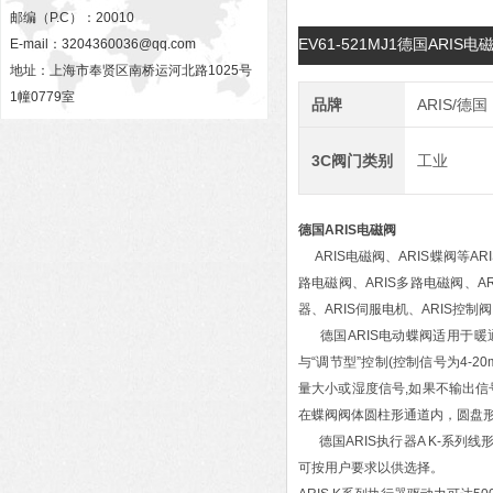
邮编（P.C）：20010
EV61-521MJ1德国ARI
E-mail：
3204360036@qq.com
地址：上海市奉贤区南桥运河北路1025号
1幢0779室
品牌
ARIS/德国
3C阀门类别
工业
德国ARIS电磁阀
ARIS电磁阀、ARIS蝶阀等A
路电磁阀、ARIS多路电磁阀、AR
器、ARIS伺服电机、ARIS控制
德国ARIS电动蝶阀适用于暖通
与“调节型”控制(控制信号为4-2
量大小或湿度信号,如果不输出信
在蝶阀阀体圆柱形通道内，圆盘形
德国ARIS执行器A K-系列线形执
可按用户要求以供选择。