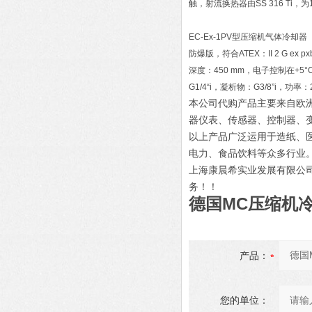
触，射流换热器由SS 316 Ti，为1×
EC-Ex-1PV型压缩机气体冷却器
防爆版，符合ATEX：II 2 G ex 
深度：450 mm，电子控制在+5
G1/4“i，凝析物：G3/8”i，功率：230
本公司代购产品主要来自欧
器仪表、传感器、控制器、
以上产品广泛运用于造纸、
电力、食品饮料等众多行业
上海康晨希实业发展有限公
务！！
德国MC压缩机冷凝
产品：
您的单位：