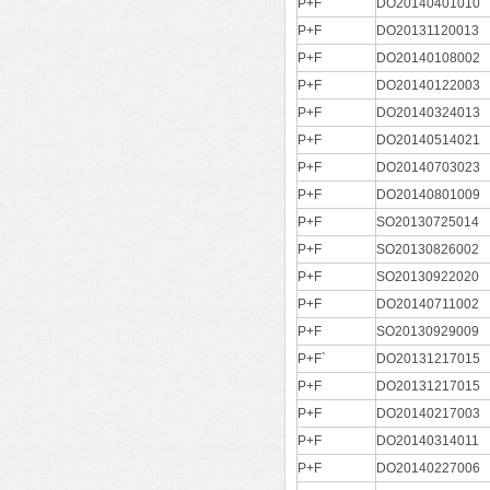
P+F
DO20140401010
P+F
DO20131120013
P+F
DO20140108002
P+F
DO20140122003
P+F
DO20140324013
P+F
DO20140514021
P+F
DO20140703023
P+F
DO20140801009
P+F
SO20130725014
P+F
SO20130826002
P+F
SO20130922020
P+F
DO20140711002
P+F
SO20130929009
P+F`
DO20131217015
P+F
DO20131217015
P+F
DO20140217003
P+F
DO20140314011
P+F
DO20140227006