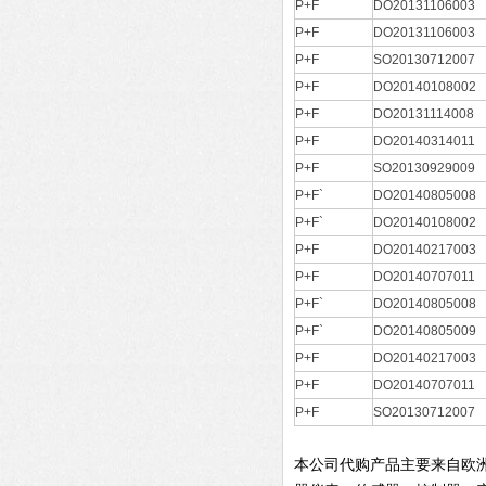
P+F
DO20131106003
P+F
DO20131106003
P+F
SO20130712007
P+F
DO20140108002
P+F
DO20131114008
P+F
DO20140314011
P+F
SO20130929009
P+F`
DO20140805008
P+F`
DO20140108002
P+F
DO20140217003
P+F
DO20140707011
P+F`
DO20140805008
P+F`
DO20140805009
P+F
DO20140217003
P+F
DO20140707011
P+F
SO20130712007
本公司代购产品主要来自欧