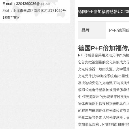
E-mail：
3204360036@qq.com
地址：上海市奉贤区南桥运河北路1025号
德国P+F倍加福传感器UC2000
1幢0779室
品牌
P+F/德国
德国P+F倍加福传感器
P+F传感器是采用光电元件作为
它首先把被测量的变化转换成光
光电传感器一般由光源、光学通
光电元件(光学测控系统)输出量
器成连续变化的光电流,它与被测
模拟式光电传感器按被测量(检测目
中,恒光源发出的光能量穿过被测
物体表面反射后投射到光电元件上
的程度与被测物体在光路位置有
光敏二极管是常见的光传感器，
增加受光面积，PN结的面积做