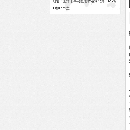
地址：上海市奉贤区南桥运河北路1025号
1幢0779室