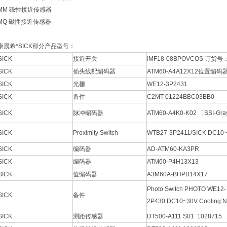
MM 磁性接近传感器
MQ 磁性接近传感器
康晨希*SICK部分产品型号：
SICK
接近开关
IMF18-08BPOVCOS 订货
SICK
插头线配编码器
ATM60-A4A12X12位置编码
SICK
光栅
WE12-3P2431
SICK
备件
C2MT-01224BBC03BB0
SICK
脉冲编码器
ATM60-A4K0-K02 〔SSI-Gra
SICK
Proximity Switch
WTB27-3P2411/SICK DC10
SICK
编码器
AD-ATM60-KA3PR
SICK
编码器
ATM60-P4H13X13
SICK
值编码器
A3M60A-BHPB14X17
Photo Switch PHOTO WE12-
SICK
备件
2P430 DC10~30V Cooling:N
SICK
测距传感器
DT500-A111 S01 1028715