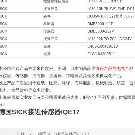
SICK
拉矫卷径传感器
DT500-A111 1026515
SICK
接近开关
IM30-15NP8-ZW1 PNP DC1
SICK
备件
OD350-100T1 订货号：6028
SICK
检测器
DME3000-111P
SICK
传感器
DME3000-232P
SICK
接近开关
IM18-12NPO-ZC1 DC24V
SICK
光幕
C40S-1004CA010
SICK
光幕
ELG3-0330P511
本公司代购产品主要来自欧洲、美洲、日本的高品质
液压产品与电气产品
器仪表、传感器、控制器、变送器、继电器及其他各类自动化产品。
以上产品广泛运用于造纸、医药、环保、海洋船舶、机械制造、航空、玻
电力、食品饮料等众多行业。
上海康晨希实业发展有限公司秉承诚信为本，服务*！互利互惠，供需双
务！！
德国SICK接近传感器IQE17
产品：