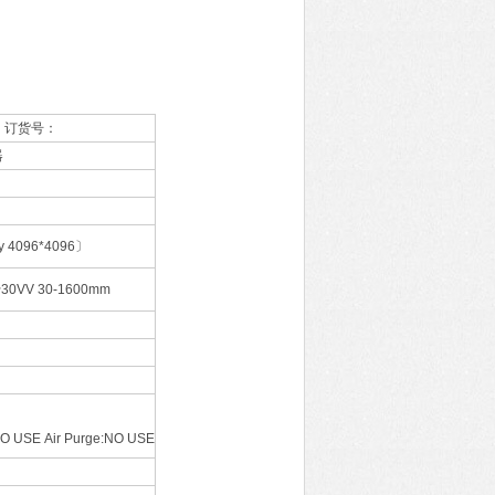
号：订货号：
器
y 4096*4096〕
~30VV 30-1600mm
O USE Air Purge:NO USE