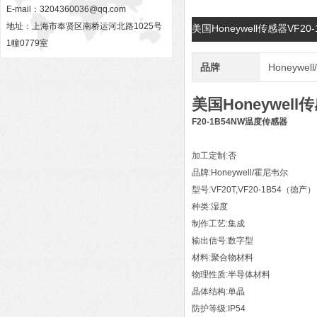
E-mail：
3204360036@qq.com
地址：上海市奉贤区南桥运河北路1025号
美国Honeywell传感器VF2
1幢0779室
品牌
Honeywe
美国Honeywell传
F20-1B54NW温度传感器
加工定制:否
品牌:Honeywell/霍尼韦尔
型号:VF20T,VF20-1B54（徳产）
种类:湿度
制作工艺:集成
输出信号:数字型
材料:聚合物材料
物理性质:半导体材料
晶体结构:单晶
防护等级:IP54