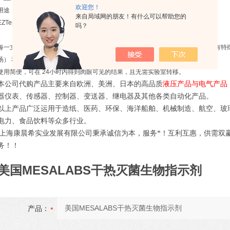
欢迎您！
用途：适用于设备、釜罐、管道、器械、生药、无菌衣、清洁工具等。
来自局域网的朋友！有什么可以帮助您的
EZTest 自含式蒸汽灭菌生物指示剂用于监视蒸汽/闪蒸汽的自含式生物指示剂。
吗？
每一支热塑性小培养管中含有带细菌孢子的滤 纸片和密封的玻璃安瓿。安瓿中装有特
汤） 和颜色指示剂。若孢子生长，培养基颜色变黄，指示灭菌失败。
使用简便，可在 24小时内得到肉眼可见的结果，且无需实验室转移。
本公司代购产品主要来自欧洲、美洲、日本的高品质
液压产品与电气产品
器仪表、传感器、控制器、变送器、继电器及其他各类自动化产品。
以上产品广泛运用于造纸、医药、环保、海洋船舶、机械制造、航空、玻
电力、食品饮料等众多行业。
上海康晨希实业发展有限公司秉承诚信为本，服务*！互利互惠，供需双
务！！
美国MESALABS干热灭菌生物指示剂
产品：