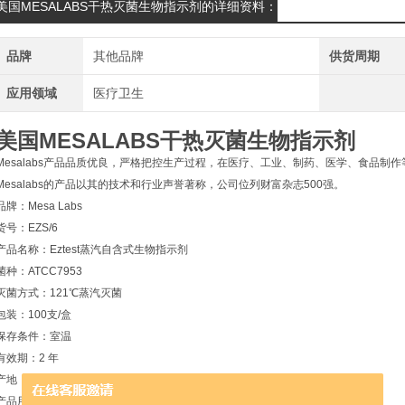
美国MESALABS干热灭菌生物指示剂的详细资料：
品牌
其他品牌
供货周期
应用领域
医疗卫生
美国MESALABS干热灭菌生物指示剂
Mesalabs产品品质优良，严格把控生产过程，在医疗、工业、制药、医学、食品制
Mesalabs的产品以其的技术和行业声誉著称，公司位列财富杂志500强。
品牌：Mesa Labs
货号：EZS/6
产品名称：Eztest蒸汽自含式生物指示剂
菌种：ATCC7953
灭菌方式：121℃蒸汽灭菌
包装：100支/盒
保存条件：室温
有效期：2 年
产地：美国
产品用途：用于监视蒸汽的自含式生物指示剂