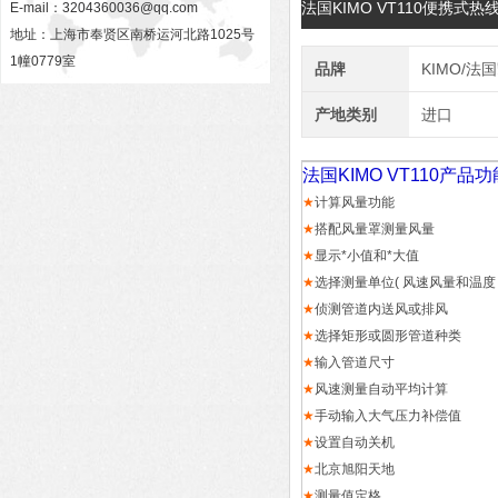
法国KIMO VT110便携式
E-mail：
3204360036@qq.com
地址：上海市奉贤区南桥运河北路1025号
1幢0779室
品牌
KIMO/法
产地类别
进口
法国KIMO VT110产品
★
计算风量功能
★
搭配风量罩测量风量
★
显示*小值和*大值
★
选择测量单位( 风速风量和温度 
★
侦测管道内送风或排风
★
选择矩形或圆形管道种类
★
输入管道尺寸
★
风速测量自动平均计算
★
手动输入大气压力补偿值
★
设置自动关机
★
北京旭阳天地
★
测量值定格