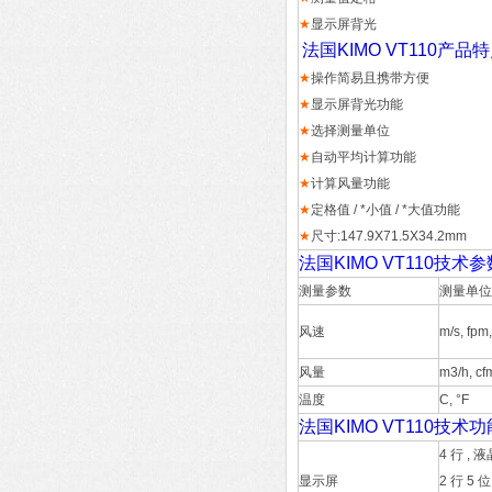
★
显示屏背光
法国KIMO VT110产品
★
操作简易且携带方便
★
显示屏背光功能
★
选择测量单位
★
自动平均计算功能
★
计算风量功能
★
定格值 / *小值 / *大值功能
★
尺寸:147.9X71.5X34.2mm
法国KIMO VT110技术
测量参数
测量单位
风速
m/s, fpm
风量
m3/h, cfm
温度
C, °F
法国KIMO VT110技术
4 行 , 
显示屏
2 行 5 位