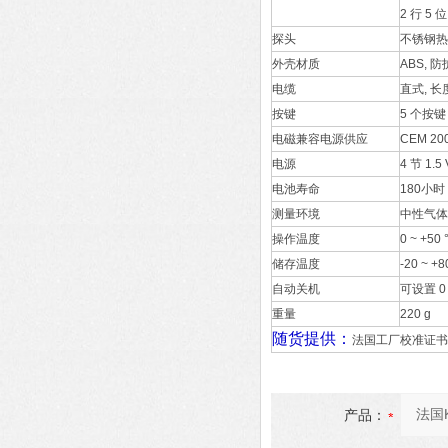
2 行 5 位
探头
不锈钢热线
外壳材质
ABS, 防
电缆
直式, 长度
按键
5 个按键
电磁兼容电源供应
CEM 200
电源
4 节 1.
电池寿命
180小时
测量环境
中性气体
操作温度
0 ~ +50 
储存温度
-20 ~ +8
自动关机
可设置 0 
重量
220 g
随货提供：
法国工厂校准证书，, 
产品：