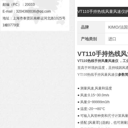
邮编（P.C）：20010
VT110手持热线风量风速仪
E-mail：
3204360036@qq.com
地址：上海市奉贤区南桥运河北路1025号
1幢0779室
品牌
KIMO/法
产地类别
进口
VT110手持热线
VT110热线手持风量风速仪 ，工
至高于环境的温度，且持续因风
VT110热线手持风量风速仪
参数
● 测量风速,风量和温度
● 风速:0.15~30.0m/s
● 风量:0~99999m3/h
● 温度:-20~+80°C
● 可输入风管种类和尺寸计算风
● 搭配 [风量罩] (选购)，也可测