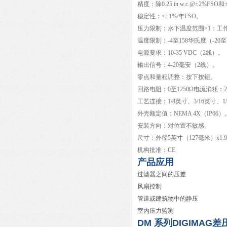
精度：除0.25 in w.c.@±2%FS
稳定性：<±1%/年FSO。
压力限制：水下温度范围>1：工作压
温度限制：-4至158华氏度（-20至7
电源要求：10-35 VDC（2线）。
输出信号：4-20毫安（2线）。
零点和量程调整：按下按钮。
回路电阻：0至1250Ω电流消耗：
工艺连接：1/8英寸、3/16英寸
外壳额定值：NEMA 4X（IP66）
安装方向：对位置不敏感。
尺寸：外径5英寸（127毫米）x1.
机构批准：CE
产品应用
过滤器之间的压差
风扇控制
管道或建筑物中的静压
室内压力监测
DM 系列DIGIMAG