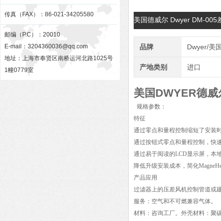
传真（FAX）：86-021-34205580
美国德威尔 Dwyer DM-
邮编（P.C）：20010
E-mail：
3204360036@qq.com
品牌
Dwyer/
地址：上海市奉贤区南桥运河北路1025号
产地类别
进口
1幢0779室
美国DWYER德
规格参数：
特征
通过零点和量程控制缩短了安装
通过按钮式零点和量程控制，快
通过易于阅读的LCD显示屏，本
降低升级安装成本，简化MagneH
产品应用
过滤器上的压差风机控制管道或
服务：空气和不可燃兼容气体。
材料：咨询工厂。外壳材料：聚