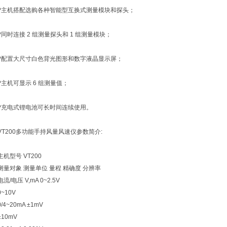
?主机搭配选购各种智能型互换式测量模块和探头；
?同时连接 2 组测量探头和 1 组测量模块；
?配置大尺寸白色背光图形和数字液晶显示屏；
?主机可显示 6 组测量值；
?充电式锂电池可长时间连续使用。
VT200多功能手持风量风速仪参数简介:
主机型号 VT200
测量对象 测量单位 量程 精确度 分辨率
电流/电压 V,mA 0~2.5V
0~10V
0/4~20mA ±1mV
±10mV