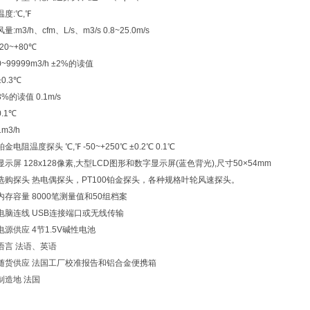
温度:℃,℉
风量:m3/h、cfm、L/s、m3/s 0.8~25.0m/s
-20~+80℃
0~99999m3/h ±2%的读值
±0.3℃
3%的读值 0.1m/s
0.1℃
1m3/h
铂金电阻温度探头 ℃,℉ -50~+250℃ ±0.2℃ 0.1℃
显示屏 128x128像素,大型LCD图形和数字显示屏(蓝色背光),尺寸50×54mm
选购探头 热电偶探头，PT100铂金探头，各种规格叶轮风速探头。
内存容量 8000笔测量值和50组档案
电脑连线 USB连接端口或无线传输
电源供应 4节1.5V碱性电池
语言 法语、英语
随货供应 法国工厂校准报告和铝合金便携箱
制造地 法国