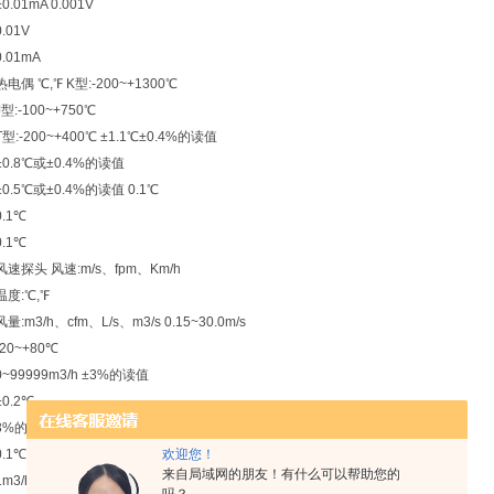
±0.01mA 0.001V
0.01V
0.01mA
热电偶 ℃,℉ K型:-200~+1300℃
J型:-100~+750℃
T型:-200~+400℃ ±1.1℃±0.4%的读值
±0.8℃或±0.4%的读值
±0.5℃或±0.4%的读值 0.1℃
0.1℃
0.1℃
风速探头 风速:m/s、fpm、Km/h
温度:℃,℉
风量:m3/h、cfm、L/s、m3/s 0.15~30.0m/s
-20~+80℃
0~99999m3/h ±3%的读值
±0.2℃
3%的读值 0.1m/s
0.1℃
欢迎您！
来自局域网的朋友！有什么可以帮助您的
1m3/h