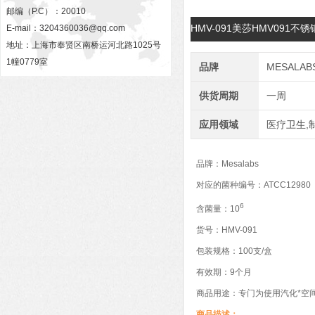
邮编（P.C）：20010
HMV-091美莎HMV091
E-mail：
3204360036@qq.com
地址：上海市奉贤区南桥运河北路1025号
1幢0779室
品牌
MESALAB
供货周期
一周
应用领域
医疗卫生,
品牌：Mesalabs
对应的菌种编号：ATCC12980
6
含菌量：10
货号：HMV-091
包装规格：100支/盒
有效期：9个月
商品用途：专门为使用汽化*空
商品描述：