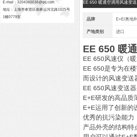
EE 650 暖通空调用风速
E-mail：
3204360036@qq.com
地址：上海市奉贤区南桥运河北路1025号
1幢0779室
品牌
E+E/奥地
产地类别
进口
EE 650
EE 650风速仪
EE 650是专为
而设计的风速变送器
EE 650风速变
E+E研发的高品质
E+E运用了创新
优秀的抗污染能力
产品外壳的结构特