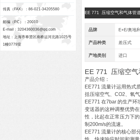
传真（FAX）：86-021-34205580
EE 771 压缩空气和气体
邮编（P.C）：20010
E-mail：
3204360036@qq.com
品牌
E+E/奥地
地址：上海市奉贤区南桥运河北路1025号
产品种类
差压式
1幢0779室
产地类别
进口
EE 771 压缩
产品介绍：
EE771 流量计运用
括压缩空气、CO2、氧
EE771 在7bar 
变送器的这种调整优势在
性，比起在正常压力下的
制200m/s的流速。
EE771 流量计的核心
性，快速响应时间和测量