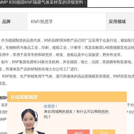
NMP 830德国KNF隔膜气体采样泵的详细资料：
品牌
KNF/凯恩孚
应用领域
作为德国制造的品质代表，KNF品牌OEM类产品已经广泛应用于众多行业，诸如医
业，生物制药与食品工业，印刷，核能工业，计量等；而其实验室LAB类隔膜泵也运
应用中，常用于高等学府和研究所，研发、质检以及中心实验室，野外作业等。
如今，KNF集团在拥有14家分支机构，并在德国，瑞士，法国，美国拥有制造基地
造，而液体泵产品的研制则在瑞士分公司工厂进行。
KNF研发、生产和销售用于气体、蒸汽和液体的高品质隔膜泵和系统，KNF的泵包
室泵。
德国KNF隔膜气体采样泵
采用专力的技术保证其高效的性能，有不同额定电压的直流电机。这些泵常被用于分
欢迎您！
来自局域网的朋友！有什么可以帮助您的
常用型号：NMP 03、NMP 05、MMS 010、NMP 09、NMP 015、NMS 020NMP 015.
吗？
NMP 850.1.2、NMP 830.1.2 HP、NMS 030.1.2
KNF微型隔膜气体泵