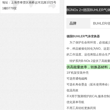
地址：上海市奉贤区南桥运河北路1025号
1幢0779室
BÜNOx 2+德国BUHLE
品牌
BUHLER
德国BUHLER气体变换器
为了保护生命和环境，必须减少
中，样品被催化转化为NO。这是
的工作温度。这也将阻止联合生产
转炉系列B-NOx 2提供了高
供高能量效率，转换器材料
19“机架安装外壳
可选旁通电磁阀
可选长寿命墨盒（延长使用寿命
低温高效
不
X
用于预测维护的CAL服务控制
优化菜单导航
不用工具轻松更换药筒