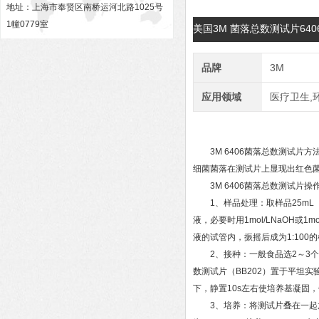
地址：上海市奉贤区南桥运河北路1025号
1幢0779室
美国3M 菌落总数测试片64
品牌
3M
应用领域
医疗卫生,
3M 6406菌落总数测试片方
细菌菌落在测试片上显现出红色
3M 6406菌落总数测试片操作
1、样品处理：取样品25mL（
液，必要时用1mol/LNaOH或1m
液的试管内，振摇后成为1:100
2、接种：一般食品选2～3个
数测试片（BB202）置于平坦
下，静置10s左右使培养基凝固
3、培养：将测试片叠在一起放