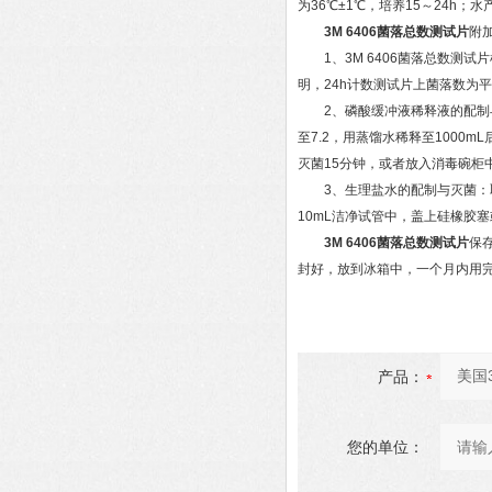
为36℃±1℃，培养15～24h；水
3M 6406菌落总数测试片
附
1、3M 6406菌落总数测试
明，24h计数测试片上菌落数为平
2、磷酸缓冲液稀释液的配制与灭菌
至7.2，用蒸馏水稀释至1000m
灭菌15分钟，或者放入消毒碗柜
3、生理盐水的配制与灭菌：取8.
10mL洁净试管中，盖上硅橡胶
3M 6406菌落总数测试片
保
封好，放到冰箱中，一个月内用
产品：
您的单位：