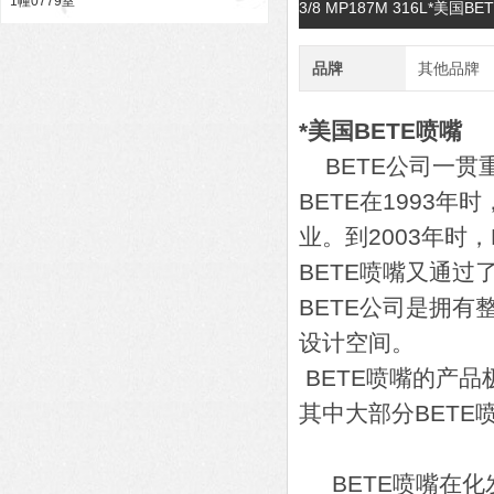
1幢0779室
3/8 MP187M 316L*美
品牌
其他品牌
*美国BETE喷嘴
BETE公司一贯
BETE在1993年
业。到2003年时，B
BETE喷嘴又通过了I
BETE公司是拥有
设计空间。
BETE喷嘴的产品
其中大部分BET
BETE喷嘴在化