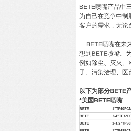
BETE喷嘴产品中
为自己在竞争中制
客户的需求，无论
BETE喷嘴在未
想到BETE喷嘴。
例如除尘、灭火、
子、污染治理、医
以下为部分BETE
*美国BETE喷嘴
BETE
1"TF40FC
BETE
3/4"TF32
BETE
1-1/2"TF5
BETE
1"TF48FC