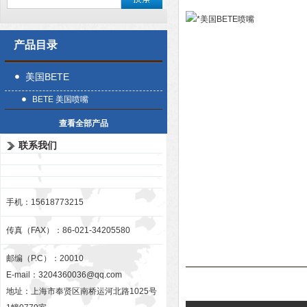
产品目录
美国BETE
BETE 美国喷嘴
查看全部产品
联系我们
手机：15618773215
传真（FAX）：86-021-34205580
邮编（P.C）：20010
E-mail：
3204360036@qq.com
地址：上海市奉贤区南桥运河北路1025号