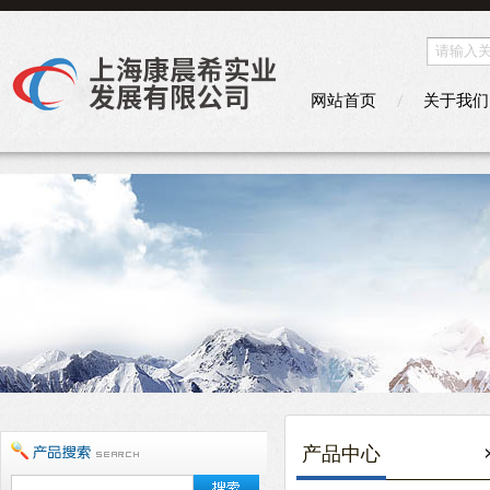
网站首页
关于我们
产品中心