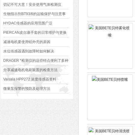
切记不可大意！安全使用气体检测仪
生物指示剂BT93/6的运输保护与注意事
项
HYDAC传感器的应用范围广泛
PIERCAN皮尔康手套的日常维护与更换
周期：延长使用寿命的实用技巧
减速电机要使用铝外壳的原因
水位传感器遇到故障时如何解决
DRAGER *检测仪的这些特点便利了多种
行业
分享减速电机电刷装置的检查方法
Vaisala HPP272 浓度传感器资料
微量泵报警的预防及处理方法