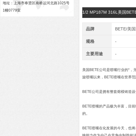
地址：上海市奉贤区南桥运河北路1025号
1幢0779室
1/2 MP187M 316L美
品牌
BETE/美国
规格
-
主要用途
-
美国BETE公司是喷嘴行业的*，无
旋喷嘴以来，BETE喷嘴在世界
BETE公司是拥有整套熔模铸造
BETE喷嘴的产品极为丰富，目
的。
BETE喷嘴在化发展的今天，也
映能力作为自己在竞争中制胜的法