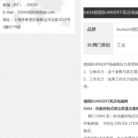
邮编（P.C）：20010
5404德国BURKERT高压
E-mail：
3204360036@qq.com
地址：上海市奉贤区南桥运河北路1025号
1幢0779室
品牌
burkert
3C阀门类别
工业
德国BURKERT电磁阀压力原理
1、公称压力：这个参数与其它
2、工作压力：如果工作压力低则
用。
德国BURKERT高压电磁阀
5404 - 伺服控制式两位两通活塞
阀门 5404 是一款伺服控制式
环氧树脂。 与符合 DIN EN 1
购买。