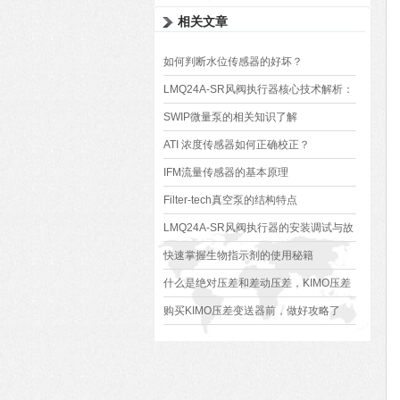
相关文章
如何判断水位传感器的好坏？
LMQ24A-SR风阀执行器核心技术解析：
原理、优势与应用场景
SWIP微量泵的相关知识了解
ATI 浓度传感器如何正确校正？
IFM流量传感器的基本原理
Filter-tech真空泵的结构特点
LMQ24A-SR风阀执行器的安装调试与故
障排除
快速掌握生物指示剂的使用秘籍
什么是绝对压差和差动压差，KIMO压差
变送器如何测量它们？
购买KIMO压差变送器前，做好攻略了
吗？