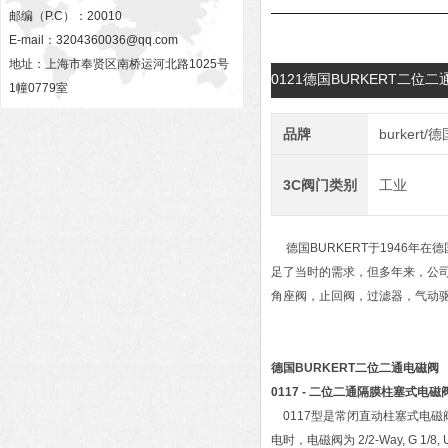
邮编（P.C）：20010
E-mail：
3204360036@qq.com
地址：上海市奉贤区南桥运河北路1025号
0121德国BURKERT二
1幢0779室
品牌
burkert
3C阀门类别
工业
德国BURKERT于1946年
足了当时的需求，但多年来，公
角座阀，止回阀，过滤器，气动
德国BURKERT二位二通电磁阀
0117 - 二位二通隔膜柱塞式电
0117型是常闭直动柱塞式电磁
电时，电磁阀为 2/2-Way, G