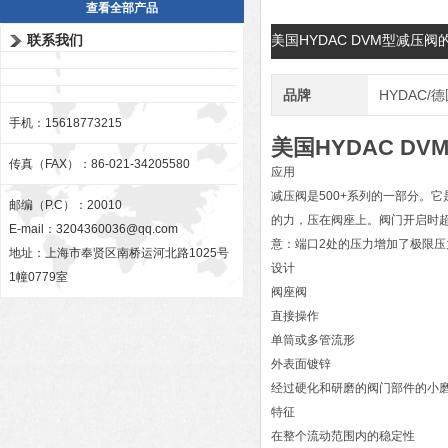
查看全部产品
联系我们
美国HYDAC DVM型减压
品牌
HYDAC/
手机：15618773215
美国HYDAC D
传真（FAX）：86-021-34205580
应用
减压阀是500+系列的一部分。
邮编（P.C）：20010
的力，压在阀座上。阀门开启时超
E-mail：
3204360036@qq.com
意：端口2处的压力增加了极限
地址：上海市奉贤区南桥运河北路1025号
设计
1幢0779室
阀座阀
直接操作
单筒或多管流形
外表面镀锌
经过硬化和研磨的阀门部件的小
特征
在整个流动范围内的稳定性