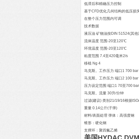
低滞后和精确压力控制
基于CFD优化几何结构的低压损
在整个压力范围内可调
技术数据
液压油 矿物油按DIN 51524(其
流体温度 范围-20至120℃
环境温度 范围-20至120℃
粘度范围 7.4至420毫米2/s
移植 Ng 4
马克斯。工作压力 端口1 700 ba
马克斯。工作压力 端口2 100 ba
压力设定范围 端口1 70至700 ba
马克斯。流量 30升/分钟
过滤(建议) 类别21/19/16根据ISO/
重量 0.14公斤(子弹)
材料/表面处理 弹体：高强度钢
锥形：硬化钢
支撑环：聚四氟乙烯
美国HYDAC D