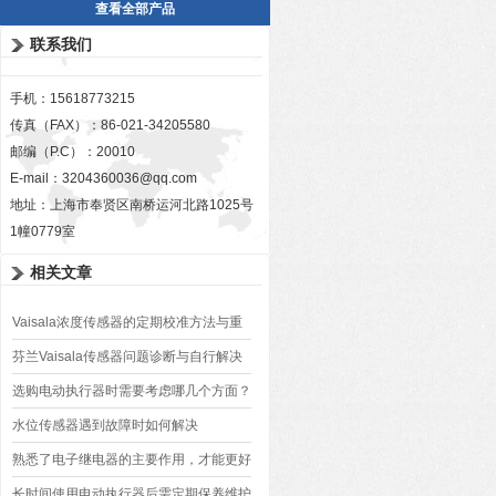
查看全部产品
联系我们
手机：15618773215
传真（FAX）：86-021-34205580
邮编（P.C）：20010
E-mail：
3204360036@qq.com
地址：上海市奉贤区南桥运河北路1025号
1幢0779室
相关文章
Vaisala浓度传感器的定期校准方法与重
要性
芬兰Vaisala传感器问题诊断与自行解决
方案
选购电动执行器时需要考虑哪几个方面？
水位传感器遇到故障时如何解决
熟悉了电子继电器的主要作用，才能更好
地使用它
长时间使用电动执行器后需定期保养维护