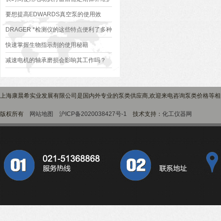
要想提高EDWARDS真空泵的使用效
果，来看看这些！
DRAGER *检测仪的这些特点便利了多种
行业
快速掌握生物指示剂的使用秘籍
减速电机的轴承磨损会影响其工作吗？
上海康晨希实业发展有限公司是国内外专业的泵类供应商,欢迎来电咨询泵类价格等相
版权所有
网站地图
沪ICP备2020038427号-1
技术支持：
化工仪器网