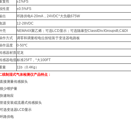
重复性
±1%FS
线性度
±0.5%FS
输出
环路供电4-20mA，24VDC*大负载675W
电源
12-28VDC
外壳
NEMA4X聚乙烯；可选LCD显示；可选隔暴型ClassIDiv.IGroupsB,C&DI
操作方式
调零和调量程电位按钮装于变送器电路板
操作温度
0-50℃
传感器材质
尼龙
传感器电缆
标准25FT，*大100FT
重量
11b（0.4Kg）
二线制湿式气体检测仪产品特点：
•直接测量传感探头
•很少维护量
•快速响应
•管道安装或流通式传感探头
•可选变送器LCD显示
•环路供电