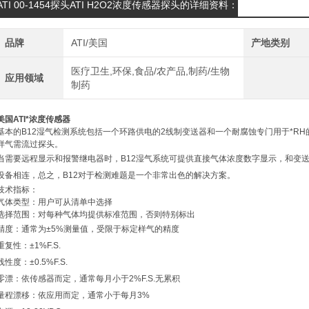
ATI 00-1454探头ATI H2O2浓度传感器探头的详细资料：
品牌
ATI/美国
产地类别
医疗卫生,环保,食品/农产品,制药/生物
应用领域
制药
美国ATI*浓度传感器
基本的B12湿气检测系统包括一个环路供电的2线制变送器和一个耐腐蚀专门用于*R
样气需流过探头。
当需要远程显示和报警继电器时，B12湿气系统可提供直接气体浓度数字显示，和变送器的
设备相连，总之，B12对于检测难题是一个非常出色的解决方案。
技术指标：
气体类型：用户可从清单中选择
选择范围：对每种气体均提供标准范围，否则特别标出
精度：通常为±5%测量值，受限于标定样气的精度
重复性：±1%F.S.
线性度：±0.5%F.S.
零漂：依传感器而定，通常每月小于2%F.S.无累积
量程漂移：依应用而定，通常小于每月3%