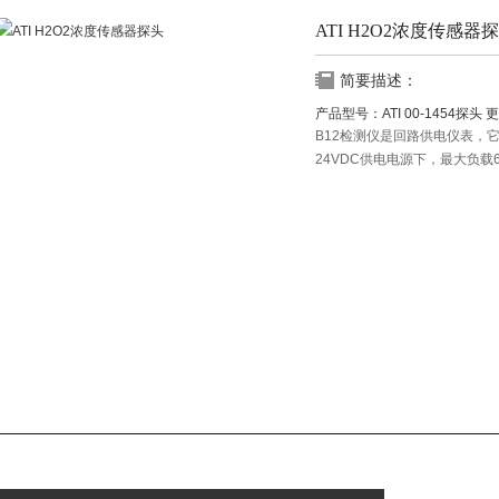
ATI H2O2浓度传感器
简要描述：
产品型号：
ATI 00-1454探头
更
B12检测仪是回路供电仪表，
24VDC供电电源下，最大负
较多的场合；在降低负载的情况
变送器一般情况下均配有与外
可使传感器与变送器分离安装，