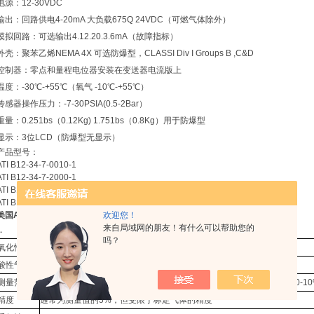
电源：12-30VDC
输出：回路供电4-20mA 大负载675Q 24VDC（可燃气体除外）
模拟回路：可选输出4.12.20.3.6mA（故障指标）
外壳：聚苯乙烯NEMA 4X 可选防爆型，CLASSI Div I Groups B ,C&D
控制器：零点和量程电位器安装在变送器电流版上
温度：-30℃-+55℃（氧气 -10℃-+55℃）
传感器操作压力：-7-30PSIA(0.5-2Bar）
重量：0.251bs（0.12Kg) 1.751bs（0.8Kg）用于防爆型
显示：3位LCD（防爆型无显示）
产品型号：
ATI B12-34-7-0010-1
ATI B12-34-7-2000-1
ATI B12-34-7-0010-1C
ATI B12-34-7-2000-1C
美国ATI*浓度传感器
欢迎您！
来自局域网的朋友！有什么可以帮助您的
．
吗？
氧化性气体
CL2、Br2、CLO2、O3
酸性气体
HF、HCL氢气
测量范围
氧化性气体和酸性气体0-10、0-20、0-50、0-100ppm；氢气0-2%、0-1
精度
通常为测量值的5%，但受限于标定气体的精度