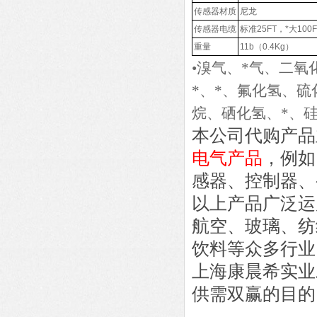
传感器材质
尼龙
传感器电缆
标准25FT，*大100F
重量
11b（0.4Kg）
•溴气、*气、二
*、*、氟化氢、硫
烷、硒化氢、*、
本公司代购产品
电气产品
，例如
感器、控制器、
以上产品广泛运
航空、玻璃、纺
饮料等众多行业
上海康晨希实业
供需双赢的目的