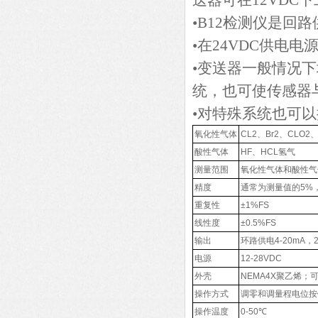
送器可在12VDC
•B12检测仪是回
•在24VDC供电
•变送器一般情况
统，也可使传感器
•对特殊系统也可
氧化性气体
CL2、Br2、CLO2
酸性气体
HF、HCL氢气
测量范围
氧化性气体和酸性气体0-
精度
通常为测量值的5%
重复性
±1%FS
线性度
±0.5%FS
输出
环路供电4-20mA，2
电源
12-28VDC
外壳
NEMA4X聚乙烯；可选L
操作方式
调零和调量程电位按
操作温度
0-50℃