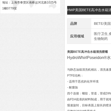
地址：上海市奉贤区南桥运河北路1025号
1幢0779室
HWP美国BETE高冲击水
品牌
BETE/美国
医疗卫生,食
应用领域
生物制药
美国BETE高冲击水箱清洗喷嘴
HydroWhirlPose
与静态油箱清洗机相比，清洗速
PTFE结构：
- 适用于恶劣的化学环境
- 耐腐蚀
四个连接：螺纹，管道，管或DI
由FDA批准的材料制成，用于就地
慢速旋转，目标表面上较长的喷