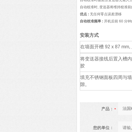
自动校准时微差压变送器无需人
自动校准时
,
变送器将维持校准前
优点
:
无任何零点误差漂移
自动校准频率
:
开机后前
60
分钟
安装方式
在墙面开槽
92 x 87 mm,
将变送器接线后置入槽内
胶
填充不锈钢面板四周与墙
隙。
产品：
您的单位：