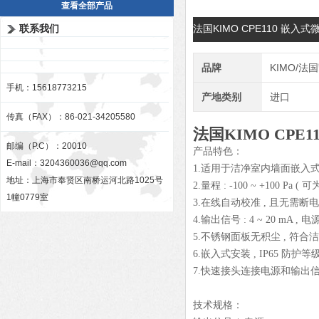
查看全部产品
联系我们
法国KIMO CPE110 嵌
品牌
KIMO/法
手机：15618773215
产地类别
进口
传真（FAX）：86-021-34205580
法国KIMO CPE
邮编（P.C）：20010
产品特色：
E-mail：
3204360036@qq.com
1.适用于洁净室内墙面嵌入
地址：上海市奉贤区南桥运河北路1025号
2.量程 : -100 ~ +100 Pa ( 可为 
1幢0779室
3.在线自动校准 , 且无需
4.输出信号 : 4 ~ 20 mA , 电源 
5.不锈钢面板无积尘 , 符合
6.嵌入式安装 , IP65 防护等
7.快速接头连接电源和输出
技术规格：