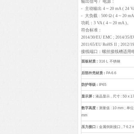
输出信号 / 电源：
- 主动输出 4 ~ 20 mA ( 24 Vac
- 大负载 : 500 Ω ( 4 ~ 20 mA
功耗：3 VA ( 4 ~ 20 mA )。
符合标准：
2014/30/EU EMC ; 2014/3
2011/65/EU RoHS II ; 2012
接线端口：螺丝接线槽适用电缆 ? 
面板材质
:
316 L
不锈钢
后部外壳材质
:
PA 6.6
防护等级
:
IP65
显示屏
:
液晶显示
,
尺寸
: 50 x 
数字高度
:
测量值
: 10 mm ;
单
mm
压力接口
:
金属倒刺接口
, ? 6.2