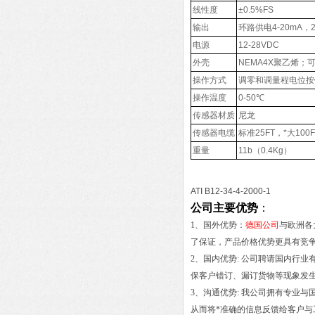
线性度
±0.5%FS
输出
环路供电4-20mA，2
电源
12-28VDC
外壳
NEMA4X聚乙烯；可选L
操作方式
调零和调量程电位按
操作温度
0-50℃
传感器材质
尼龙
传感器电缆
标准25FT，*大100F
重量
11b（0.4Kg）
ATI B12-34-4-2000-1
公司主要优势
：
1、国外优势：
德国公司
与欧洲各
了保证，产品价格优势更具有竞
2、国内优势: 公司聘请国内行
保客户错订、漏订货物等现象发
3、沟通优势: 我公司拥有专业
从而将*准确的信息反馈给客户与