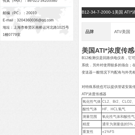
传真（FAX）：86-021-34205580
B12-34-7-2000-1美国 
邮编（P.C）：20010
E-mail：
3204360036@qq.com
地址：上海市奉贤区南桥运河北路1025号
品牌
ATI/美国
1幢0779室
美国ATI*浓度传感
B12检测仪是回路供电仪表，它可
系统．另外对使用较多的场合；在
变送器一般情况下均配有与外壳
对特殊系统也可以提供管诺安装传
ATI*浓度传感器
氧化性气体
CL2、Br2、CLO2
酸性气体
HF、HCL氢气
测量范围
氧化性气体和酸性气体0-
精度
通常为测量值的5%
重复性
±1%FS