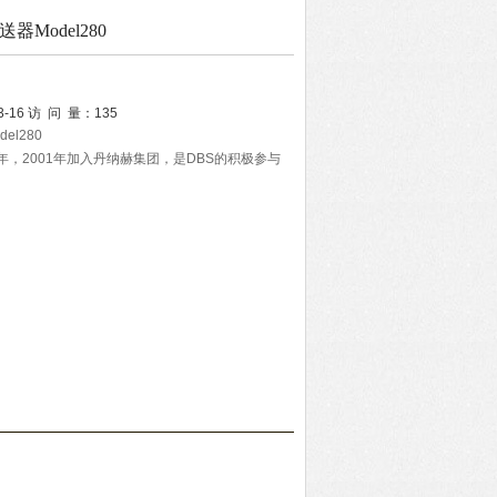
器Model280
3-16
访 问 量：
135
el280
立于1967年，2001年加入丹纳赫集团，是DBS的积极参与
a的创始人Dr.Y.T. Li和Dr.S.Y.Lee发明的革命性的
了30多项目，是Setra的压力﹑加速度﹑称重产