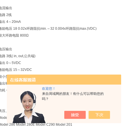
电流输出
电路 2线
输出 4～20mA
激励电压 18 0.02x环路阻抗min.～32 0.004x环路阻抗max.(VDC)
较大环路电阻 800Ω
电压输出
电路 3线( in, out,公共端)
输出 0～5VDC
激励电压 15～32VDC
较小负载电阻 100Ω
输出噪声 100微伏(均方根值)(0-10KHZ)
欢迎您！
功耗 <0.25W(24VDC时约10mA)
来自局域网的朋友！有什么可以帮助您的
吗？
表压、真空、绝压和复合压力型
Model 204 Model 205-2 Model 206 Model 209
Model 286 Model 280E Model C290 Model 201