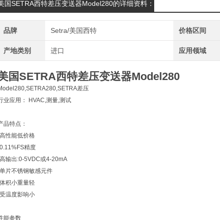
美国SETRA西特差压变送器Model280的详细资料：
品牌
Setra/美国西特
价格区间
产地类别
进口
应用领域
美国SETRA西特差压变送器Model280
Model280,SETRA280,SETRA差压
行业应用： HVAC,测量,测试
产品特点：
·高性能低价格
·0.11%FS精度
·高输出:0-5VDC或4-20mA
·单片不锈钢敏感元件
·体积小重量轻
·受温度影响小
性能参数