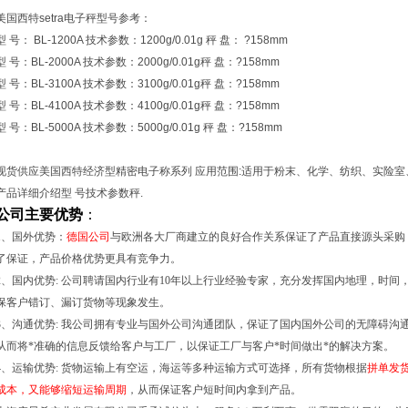
美国西特setra电子秤型号参考：
型 号： BL-1200A 技术参数：1200g/0.01g 秤 盘： ?158mm
型 号：BL-2000A 技术参数：2000g/0.01g秤 盘：?158mm
型 号：BL-3100A 技术参数：3100g/0.01g秤 盘：?158mm
型 号：BL-4100A 技术参数：4100g/0.01g秤 盘：?158mm
型 号：BL-5000A 技术参数：5000g/0.01g 秤 盘：?158mm
现货供应美国西特经济型精密电子称系列 应用范围:适用于粉末、化学、纺织、实险
产品详细介绍型 号技术参数秤.
公司主要优势
：
1、国外优势：
德国公司
与欧洲各大厂商建立的良好合作关系保证了产品直接源头采购
了保证，产品价格优势更具有竞争力。
2、国内优势: 公司聘请国内行业有10年以上行业经验专家，充分发挥国内地理，时
保客户错订、漏订货物等现象发生。
3、沟通优势: 我公司拥有专业与国外公司沟通团队，保证了国内国外公司的无障碍沟
从而将*准确的信息反馈给客户与工厂，以保证工厂与客户*时间做出*的解决方案。
4、运输优势: 货物运输上有空运，海运等多种运输方式可选择，所有货物根据
拼单发
成本，又能够缩短运输周期
，从而保证客户短时间内拿到产品。