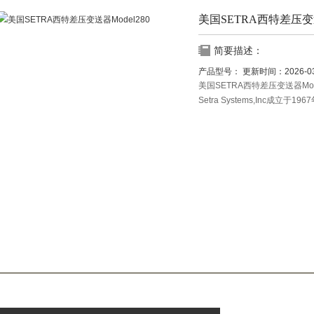
美国SETRA西特差压变送
简要描述：
产品型号：
更新时间：
2026-0
美国SETRA西特差压变送器Mod
Setra Systems,Inc成
者，Setra以电容技术*界。由Setr
高精度可变电容变换原理，已取得
品的技术核心。