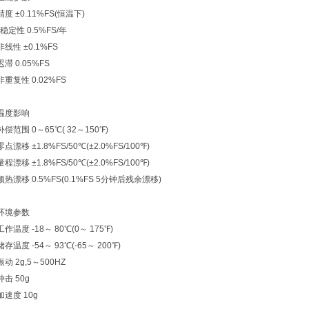
精度 ±0.11%FS(恒温下)
*稳定性 0.5%FS/年
非线性 ±0.1%FS
迟滞 0.05%FS
非重复性 0.02%FS
温度影响
补偿范围 0～65℃( 32～150℉)
零点漂移 ±1.8%FS/50℃(±2.0%FS/100℉)
量程漂移 ±1.8%FS/50℃(±2.0%FS/100℉)
预热漂移 0.5%FS(0.1%FS 5分钟后残余漂移)
环境参数
工作温度 -18～ 80℃(0～ 175℉)
储存温度 -54～ 93℃(-65～ 200℉)
振动 2g,5～500HZ
冲击 50g
加速度 10g