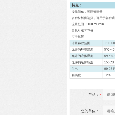
特点：
操作简单，可调节流量
多种材料供选择，可用于各种强
流量范围
1~100 mL/min
自吸可达
3mWg
可干运转
计量容积范围
1~100
允许的环境温度
5
℃
~40
允许的液体温度
5
℃
~80
允许的液体粘度
150cSt
供电
99-264
精确度
±
2%
产品：
您的单位：