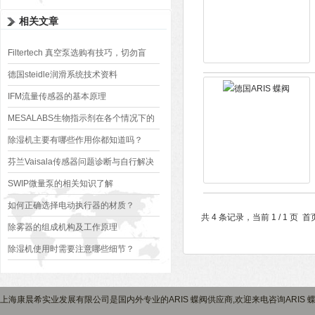
相关文章
Filtertech 真空泵选购有技巧，切勿盲
目！
德国steidle润滑系统技术资料
IFM流量传感器的基本原理
MESALABS生物指示剂在各个情况下的
具体应用
除湿机主要有哪些作用你都知道吗？
芬兰Vaisala传感器问题诊断与自行解决
方案
SWIP微量泵的相关知识了解
如何正确选择电动执行器的材质？
共 4 条记录，当前 1 / 1 
除雾器的组成机构及工作原理
除湿机使用时需要注意哪些细节？
上海康晨希实业发展有限公司是国内外专业的ARIS 蝶阀供应商,欢迎来电咨询ARIS