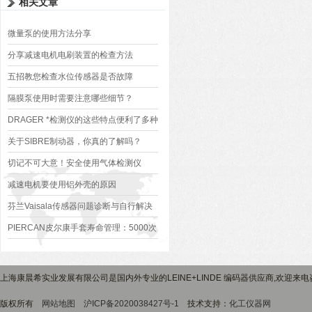
相关文章
微量泵的使用方法分享
分享减速电机电刷装置的检查方法
五招教您检查水位传感器是否故障
隔膜泵使用时需要注意哪些细节？
DRAGER *检测仪的这些特点便利了多种
行业
关于SIBRE制动器，你真的了解吗？
切记不可大意！安全使用气体检测仪
减速电机要使用铝外壳的原因
芬兰Vaisala传感器问题诊断与自行解决
方案
PIERCAN皮尔康手套寿命管理：5000次
弯折无裂纹之后，什么时候必须换？
上海康晨希实业发展有限公司是国内外专业的LEINE+LINDE 编码器供应商,欢迎来电咨
版权所有
网站地图
沪ICP备2020038427号-1
技术支持：
化工仪器网