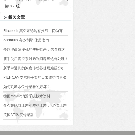
1幢0779室
相关文章
Filtertech 真空泵选购有技巧，切勿盲
目！
Sartorius 赛多利斯 使用指南
要想提高除湿机的使用效果，来看看这
些！
新手使用真空泵时遇到问题可这样处理！
新手常遇到的浓度传感器使用难题分析
PIERCAN皮尔康手套的日常维护与更换
周期：延长使用寿命的实用技巧
如何判断水位传感器的好坏？
德国steidle润滑系统技术资料
什么是绝对压差和差动压差，KIMO压差
变送器如何测量它们？
美国ATI浓度传感器