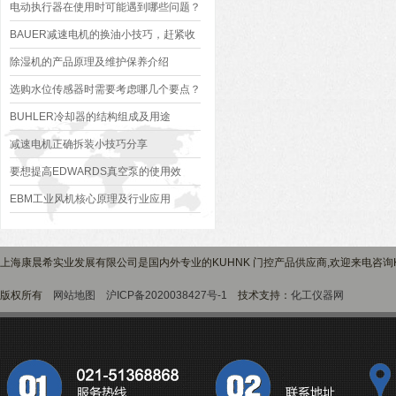
电动执行器在使用时可能遇到哪些问题？
如何解决？
BAUER减速电机的换油小技巧，赶紧收
藏吧！
除湿机的产品原理及维护保养介绍
选购水位传感器时需要考虑哪几个要点？
BUHLER冷却器的结构组成及用途
减速电机正确拆装小技巧分享
要想提高EDWARDS真空泵的使用效
果，来看看这些！
EBM工业风机核心原理及行业应用
上海康晨希实业发展有限公司是国内外专业的KUHNK 门控产品供应商,欢迎来电咨询
版权所有
网站地图
沪ICP备2020038427号-1
技术支持：
化工仪器网