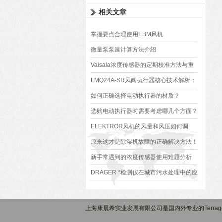
相关文章
掌握要点合理使用EBM风机
微量泵泵速计算方法介绍
Vaisala浓度传感器的定期校准方法与重
要性
LMQ24A-SR风阀执行器核心技术解析：
原理、优势与应用场景
如何正确选择电动执行器的材质？
选购电动执行器时需要考虑哪几个方面？
ELEKTROR风机的风量和风压如何调
节？
原来这才是除湿机故障的正确解决方法！
新手常遇到的浓度传感器使用难题分析
DRAGER *检测仪在城市污水处理中的应
用及效果评价
上海康晨希实业发展有限公司是国内外专业的Terrage