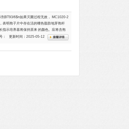
物指示剂BT93/6$n如果灭菌过程无效， MC1020-2
成黄色，表明孢子片中存在活的嗜热脂肪地芽孢杆
2 生长指示培养基将保持原来 的颜色。应将含孢
 小时后，进行最终结果的读取
号：
更新时间：2025-05-12