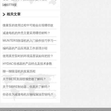
1幢0779室
相关文章
微量泵的使用过程中可能会出现哪些故
障？
减速电机的外壳主要采用哪些材料？
MUNTERS除湿机的入门操作技巧学习一
下
编码器的产品应用及工作原理介绍
使用真空泵时的环境温度该如何把控？
HYDAC传感器的产品特点及技术参数
聊一聊除湿机的发展历程
关于BETE美国喷嘴您都了解吗？
关于SIBRE制动器，你真的了解吗？
你还在为减速电机出轴端漏油苦恼吗？