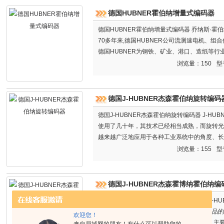
德国HUBNER霍伯纳增量式编码器
德国HUBNER霍伯纳增量式编码器 乔纳斯·霍伯
70多年来,德国HUBNER公司流测速电机、
德国HUBNER为钢铁、矿业、港口、造纸等
和测速电机。
浏览量：150
型
德国J-HUBNER杰森霍伯纳旋转编码
德国J-HUBNER杰森霍伯纳旋转编码器 J-H
使用了几十年，其技术已经相当成熟，而旋转光
越来越广泛地应用于各种工业系统中的角度、长
到旋转编码器：工业控制中的定位，接近开关、
浏览量：155
型
用。
德国J-HUBNER杰森霍博纳霍伯纳编
德国J-HUBNER杰森霍博纳霍伯纳编码器 J-
的者，一直致力于工业自动化与过程控制产品的
欢迎您！
品的多样性以及有效需求上满足客户要求。 主
来自局域网的朋友！有什么可以帮助您的