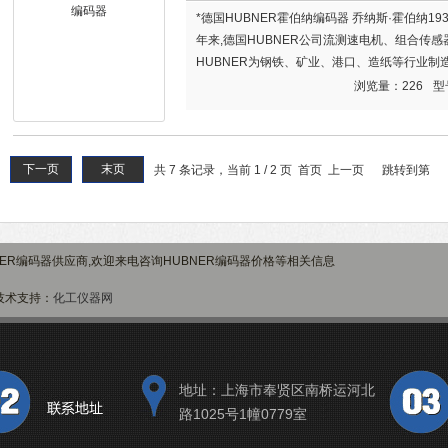
*德国HUBNER霍伯纳编码器 乔纳斯·霍伯纳19
年来,德国HUBNER公司流测速电机、组合传
HUBNER为钢铁、矿业、港口、造纸等行业
速电机。
浏览量：226
型
下一页
末页
共 7 条记录，当前 1 / 2 页 首页 上一页
跳转到第
ER编码器供应商,欢迎来电咨询HUBNER编码器价格等相关信息
术支持：
化工仪器网
地址：上海市奉贤区南桥运河北
路1025号1幢0779室