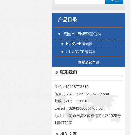
产品目录
德国HUBNER霍伯纳
HUBNER编码器
J-HUBNER编码器
查看全部产品
联系我们
手机：15618773215
传真（FAX）：86-021-34205580
邮编（P.C）：20010
E-mail：
3204360036@qq.com
地址：上海市奉贤区南桥运河北路1025号
1幢0779室
相关文章