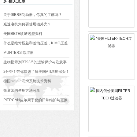
相关文章
关于SIBRE制动器，你真的了解吗？
减速电机为何要使用铝外壳？
美国BETE喷嘴选型资料
什么是绝对压差和差动压差，KIMO压差
变送器如何测量它们？
MUNTERS 除湿器
生物指示剂BT93/6的运输保护与注意事
项
2分钟！带你快速了解美国ATI浓度探头！
德国steidle润滑系统技术资料
微量泵的使用方法分享
PIERCAN皮尔康手套的日常维护与更换
周期：延长使用寿命的实用技巧