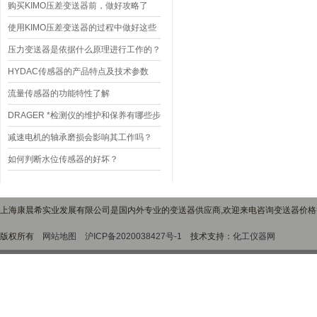
变送器如何测量它们？
购买KIMO压差变送器前，做好攻略了
吗？
使用KIMO压差变送器的过程中做好这些
事项 好处多多
压力变送器是依据什么原理进行工作的？
HYDAC传感器的产品特点及技术参数
流量传感器的功能特性了解
DRAGER *检测仪的维护和保养有哪些步
骤，如何保证其正常运行？
减速电机的轴承磨损会影响其工作吗？
如何判断水位传感器的好坏？
上海康晨希实业发展有限公司是国内外专业的变送器供应商,欢迎来电咨询变送器价
版权所有
网站地图
沪ICP备2020038427号-1
技术支持：
化工仪器网