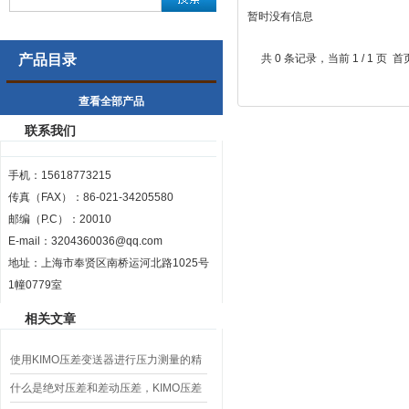
暂时没有信息
产品目录
共 0 条记录，当前 1 / 1 
查看全部产品
联系我们
手机：15618773215
传真（FAX）：86-021-34205580
邮编（P.C）：20010
E-mail：
3204360036@qq.com
地址：上海市奉贤区南桥运河北路1025号
1幢0779室
相关文章
使用KIMO压差变送器进行压力测量的精
度提升策略
什么是绝对压差和差动压差，KIMO压差