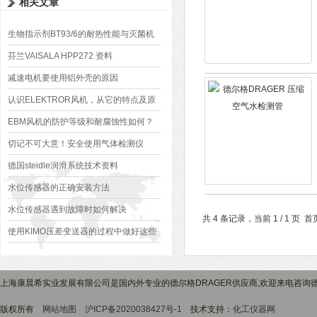
相关文章
生物指示剂BT93/6的耐热性能与灭菌机
制解析​
芬兰VAISALA HPP272 资料
减速电机要使用铝外壳的原因
认识ELEKTROR风机，从它的特点及原
理开始
EBM风机的防护等级和耐腐蚀性如何？
切记不可大意！安全使用气体检测仪
德国steidle润滑系统技术资料
水位传感器的正确安装方法
水位传感器遇到故障时如何解决
共 4 条记录，当前 1 / 1 
使用KIMO压差变送器的过程中做好这些
事项 好处多多
上海康晨希实业发展有限公司是国内外专业的德尔格DRAGER供应商,欢迎来电咨询德
版权所有
网站地图
沪ICP备2020038427号-1
技术支持：
化工仪器网