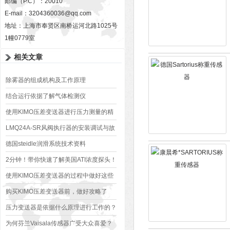
邮编（P.C）：20010
E-mail：
3204360036@qq.com
地址：上海市奉贤区南桥运河北路1025号
1幢0779室
相关文章
除雾器的组成机构及工作原理
结合运行依据了解气体检测仪
使用KIMO压差变送器进行压力测量的精
度提升策略
LMQ24A-SR风阀执行器的安装调试与故
障排除
德国steidle润滑系统技术资料
2分钟！带你快速了解美国ATI浓度探头！
使用KIMO压差变送器的过程中做好这些
事项 好处多多
购买KIMO压差变送器前，做好攻略了
吗？
压力变送器是依据什么原理进行工作的？
为何芬兰Vaisala传感器广受大众喜爱？